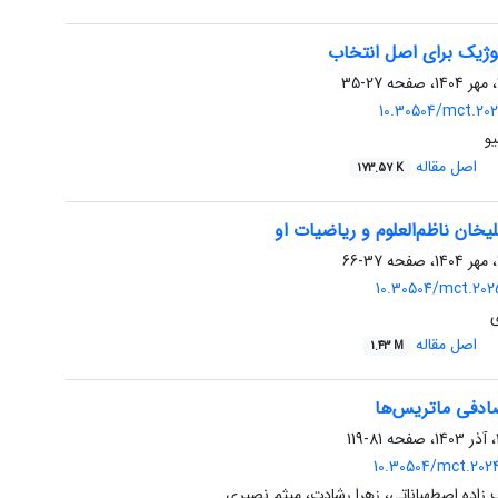
لوژیک برای اصل انتخاب
27-35
10.30504/mct.202
و
اصل مقاله
173.57 K
خان ناظم‌العلوم و ریاضیات او
37-66
10.30504/mct.202
اصل مقاله
1.43 M
دفی ماتریس‌ها
81-119
10.30504/mct.202
زاده اصطهباناتی، زهرا رشادت، میثم نصیری