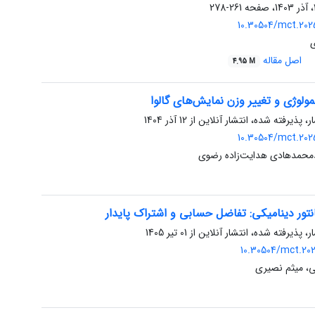
261-278
10.30504/mct.202
ی
اصل مقاله
4.95 M
ولوژی و تغییر وزن نمایش‌های گالوا
ر، پذیرفته شده، انتشار آنلاین از
12 آذر 1404
10.30504/mct.202
دمحمدهادی هدایت‌زاده رضوی
تور دینامیکی: تفاضل حسابی و اشتراک پایدار
ر، پذیرفته شده، انتشار آنلاین از
01 تیر 1405
10.30504/mct.202
ی، میثم نصیری