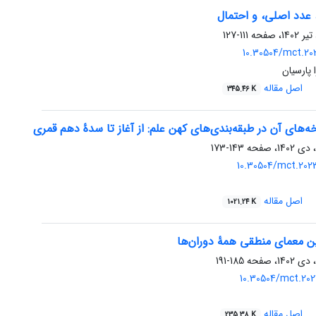
 عدد اصلی، و احتمال
111-127
10.30504/mct.202
 پارسیان
اصل مقاله
345.46 K
‌های آن در طبقه‌بندی‌های کهن علم: از آغاز تا سدۀ دهم قمری
143-173
10.30504/mct.202
اصل مقاله
1021.24 K
رین معمای منطقی همۀ دوران‌ها
185-191
10.30504/mct.202
اصل مقاله
235.38 K