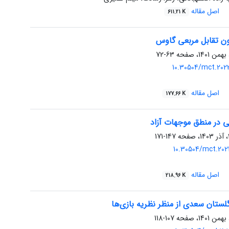
اصل مقاله
611.21 K
نون تقابل مربعی گاوس
63-72
10.30504/mct.202
اصل مقاله
177.66 K
ی در منطق موجهات آزاد
147-171
10.30504/mct.202
اصل مقاله
218.96 K
ستان سعدی از منظر نظریه بازی‌ها
107-118