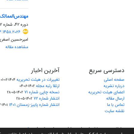
مهندس‌‌الممالک
دوره 42، شماره 2، دی 1402، صفحه
4.1458.2026
امیرحسین اصغری
مشاهده مقاله
دسترسی سریع
آخرین اخبار
صفحه اصلی
تغییرات در هیئت تحریریه
1404-02-01
درباره نشریه
ارتقا رتبه مجله
1402-06-04
اعضای هیئت تحریریه
نسخه چاپی شماره ۷۱
1402-05-28
ارسال مقاله
انتشار شماره ۷۲
1402-05-28
تماس با ما
انتشار شماره پاییز-زمستان ۱۴۰۱
1401-12-04
نقشه سایت
سامانه مدیریت نشریات علمی.
طراحی و پیاده سازی از
سیناوب