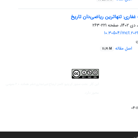
 غفاری: تنهاترین ریاضی‌دان تاریخ
221-263
10.30504/mct.202
اصل مقاله
11.61 M
مجوز کریتیو کامنز ارجاع-غیرتجاری-نشر همانند 2.0 عمومی
این کار تحت
مجوز دارد.