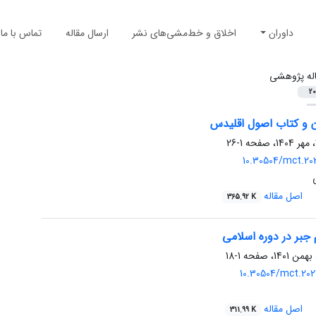
داوران
اخلاق و خط‌مشی‌های نشر
ارسال مقاله
تماس با ما
له پژوهشی
20
ن و کتاب اصول اقلیدس
1-26
10.30504/mct.202
اصل مقاله
365.92 K
 جبر در دوره اسلامی
1-18
10.30504/mct.202
اصل مقاله
311.99 K