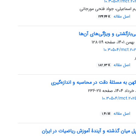
10.30504/mct.202
م اسماعیلی، جواد فتحی مورجانی
اصل مقاله
234.44 K
‌بازگشتی و ویژگی‌های آن‌ها
119-128
10.30504/mct.202
اصل مقاله
182.63 K
کهن به مسئلهٔ دقت در محاسبه و اندازه‌گیری
211-236
10.30504/mct.202
اصل مقاله
1.41 M
ل میان گذشته و آیندهٔ آموزش ریاضیات در ایران