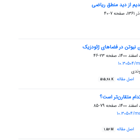
یم از دید منطق ریاضی
7-40
ی نیوتن در فضاهای ژئودزیک
23-46
10.30504/m
وندی
اصل مقاله
515.68 K
کدام متقارن‌تر است؟
79-85
10.30504/m
اصل مقاله
1.56 M