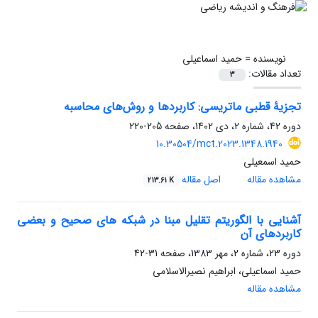
نویسنده =
حمید اسماعیلی
تعداد مقالات:
3
تجزیۀ قطبی ماتریسی: کاربردها و روش‌های محاسبه
دوره 42، شماره 2، دی 1402، صفحه
205-220
10.30504/mct.2023.1348.1940
حمید اسمعیلی
مشاهده مقاله
اصل مقاله
213.61 K
آشنایی با الگوریتم تقلیل مبنا در شبکه های صحیح و بعضی
کاربردهای آن
دوره 23، شماره 2، مهر 1383، صفحه
31-42
حمید اسماعیلی، ابراهیم نصیرالاسلامی
مشاهده مقاله