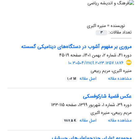
نویسنده =
منیره اکبری
تعداد مقالات:
3
مروری بر مفهوم آشوب در دستگاه‌های دینامیکی گسسته
دوره 41، شماره 2، بهمن 1401، صفحه
19-45
10.30504/mct.2023.1257.1876
منیره اکبری، مریم ربیعی
مشاهده مقاله
اصل مقاله
1.02 M
عکس قضیۀ شارکوفسکی
دوره 39، شماره 1، شهریور 1399، صفحه
115-133
مریم ربیعی، منیره اکبری
مشاهده مقاله
اصل مقاله
787.5 K
مجموعه ژولیای چندجمله‌ای‌های چبیشف