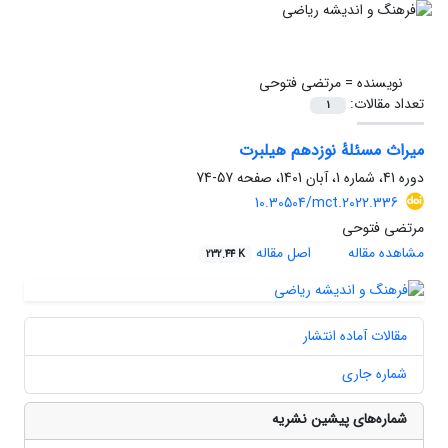
نویسنده =
مرتضی فتوحی
تعداد مقالات:
1
میراث مسئلهٔ نوزدهم هیلبرت
دوره 41، شماره 1، آبان 1401، صفحه
57-74
10.30504/mct.2022.336
مرتضی فتوحی
مشاهده مقاله
اصل مقاله
232.44 K
مقالات آماده انتشار
شماره جاری
شماره‌های پیشین نشریه