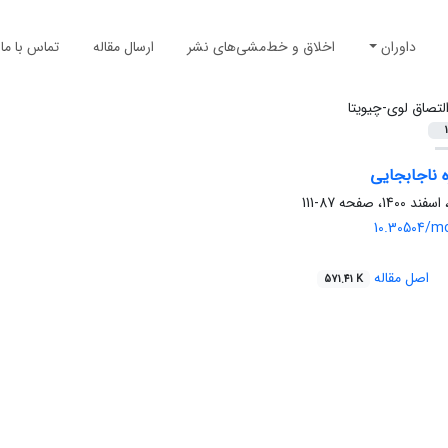
داوران
اخلاق و خط‌مشی‌های نشر
ارسال مقاله
تماس با ما
لتصاق لوی-چیویتا
1
ه ناجابجایی
87-111
10.30504/m
اصل مقاله
571.41 K