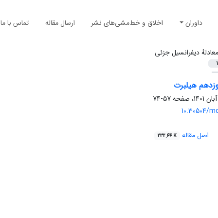
داوران
اخلاق و خط‌مشی‌های نشر
ارسال مقاله
تماس با ما
عادلهٔ دیفرانسیل جزئی
1
وزدهم هیلبرت
57-74
10.30504/mc
اصل مقاله
232.44 K