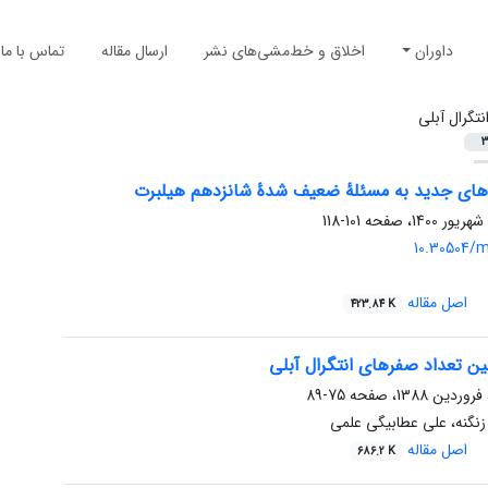
داوران
اخلاق و خط‌مشی‌های نشر
ارسال مقاله
تماس با ما
نتگرال آبلی
3
های جدید به مسئلۀ ضعیف شدۀ شانزدهم هیلبرت
101-118
10.30504/m
اصل مقاله
423.84 K
 تعداد صفرهای انتگرال آبلی
75-89
نگنه، علی عطابیگی علمی
اصل مقاله
686.2 K