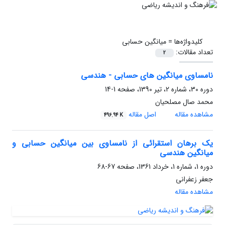
کلیدواژه‌ها =
میانگین حسابی
تعداد مقالات:
2
نامساوی میانگین های حسابی - هندسی
دوره 30، شماره 2، تیر 1390، صفحه
1-14
محمد صال مصلحیان
مشاهده مقاله
اصل مقاله
496.94 K
یک برهان استقرائی از نامساوی بین میانگین حسابی و
میانگین هندسی
دوره 1، شماره 1، خرداد 1361، صفحه
67-68
جعفر زعفرانی
مشاهده مقاله