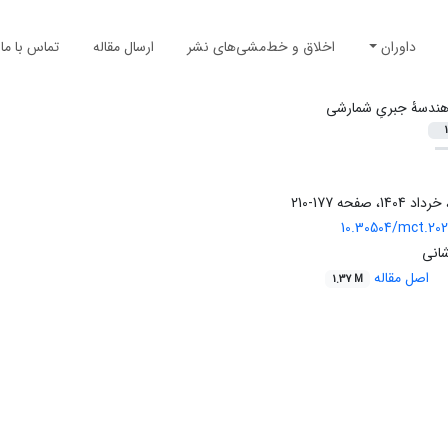
داوران
اخلاق و خط‌مشی‌های نشر
ارسال مقاله
تماس با ما
ندسۀ جبریِ شمارشی
1
177-210
10.30504/mct.202
شانی
اصل مقاله
1.37 M