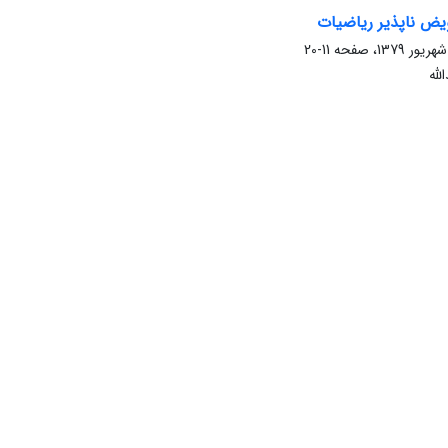
یض ناپذیر ریاضیات
11-20
لله