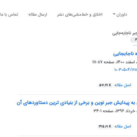
داوران
اخلاق و خط‌مشی‌های نشر
ارسال مقاله
تماس با ما
بر ناجابه‌جایی
3
ه ناجابجایی
87-111
10.30504/m
اصل مقاله
571.41 K
به پیدایش جبر نوین و برخی از بنیادی ترین دستاوردهای آن
1-34
اصل مقاله
325.61 K