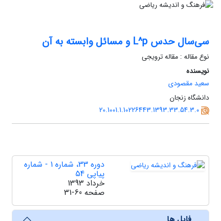
سی‌سال حدس L^p و مسائل وابسته به آن
نوع مقاله : مقاله ترویجی
نویسنده
سعید مقصودی
دانشگاه زنجان
20.1001.1.10226443.1393.33.54.3.0
دوره 33، شماره 1 - شماره
پیاپی 54
خرداد 1393
صفحه
31-60
فایل ها