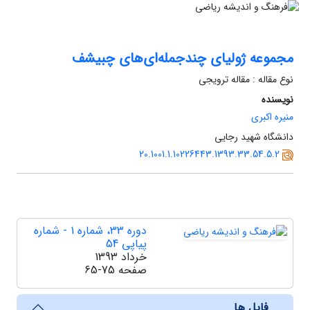
مجموعه ژولیای چندجمله‌ای‌های چبیشف
نوع مقاله : مقاله ترویجی
نویسنده
منیره اکبری
دانشگاه شهید رجایی
20.1001.1.10226443.1393.33.54.5.2
دوره 33، شماره 1 - شماره
پیاپی 54
خرداد 1393
صفحه
65-75
فایل ها