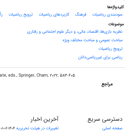
کلیدواژه‌ها
سودمندی ریاضیات
فرهنگ
کاربردهای ریاضیات
ترویج ریاضیات
رأ
موضوعات
نظریه بازی‌ها، اقتصاد، مالی، و دیگر علوم اجتماعی و رفتاری
مباحث عمومی و مباحث مختلف ویژه
ترویج ریاضیات
ریاضی برای غیرریاضی‌دانان
Abate, eds.‎, Springer, Cham, ‎2022‎, ‎583-605.
مراجع
دسترسی سریع
آخرین اخبار
صفحه اصلی
تغییرات در هیئت تحریریه
1404-02-01