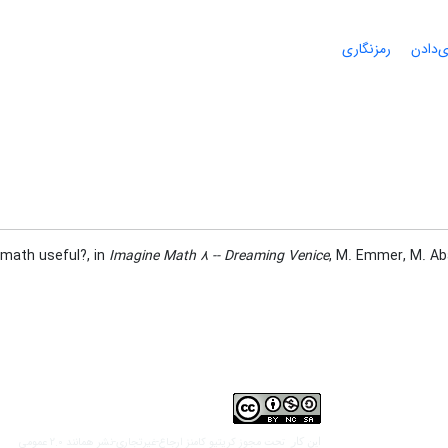
ی‌دادن
رمزنگاری
s math useful?‎, in
Imagine Math 8 -- Dreaming Venice
, M‎. ‎Emmer‎, ‎M‎. ‎
مجوز کریتیو کامنز ارجاع-غیرتجاری-نشر همانند 2.0 عمومی
این کار تحت