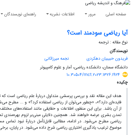
صفحه اصلی
مرور
اطلاعات نشریه
راهنمای نویسندگان
آیا ریاضی سودمند است؟
نوع مقاله : ترجمه
نویسندگان
فریدون حبیبیان دهکردی
نجمه میرزاثانی
دانشگاه سمنان، دانشکده ریاضی، آمار و علوم کامپیوتر
10.30504/mct.2023.1326.1924
چکیده
از آن باشد. برای این منظور، اطلاعات و حقایقی مانند استفاده‌های مخ
تمدن بشری عرضه خواهند شد. همچنین دلایلی مبنی‌بر لزوم بهره‌مندی تمام
ریاضی مطرح می‌شود. در ادامه‏، مطالبی قابل‌تأمل دربارهٔ نبود تماس م
موضوع ترغیب یادگیری اختیاری ریاضی شرح داده می‌شود. در پایان‏، برخی