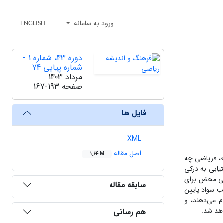
ورود به سامانه
ENGLISH
دوره 43، شماره 1 -
شماره پیاپی 74
مرداد 1403
صفحه
167-193
فایل ها
XML
اصل مقاله
1.64 M
هدف این مقاله نقد و بررسی پرسشی متداول دربارۀ علم ریاضی است که توسط افراد مختلف جامعه با عبارت‌های گوناگونی مانند «‌‎‎آیا ریاضی سودمند است؟»‏، «‎ریاضی چه
 پرسش و دستیابی به درکی
اضی محض برای
سابقه مقاله
ب سواد پایین
 می‌دهند‏، و
اهد شد.
هم رسانی