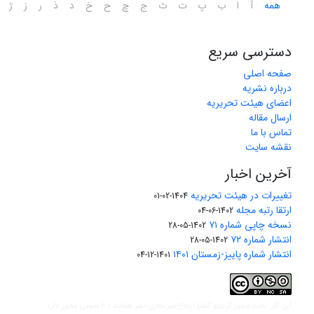
همه
آ
ا
ب
پ
ت
ث
ج
چ
ح
خ
د
ذ
ر
ز
ژ
دسترسی سریع
صفحه اصلی
درباره نشریه
اعضای هیئت تحریریه
ارسال مقاله
تماس با ما
نقشه سایت
آخرین اخبار
تغییرات در هیئت تحریریه
1404-02-01
ارتقا رتبه مجله
1402-06-04
نسخه چاپی شماره ۷۱
1402-05-28
انتشار شماره ۷۲
1402-05-28
انتشار شماره پاییز-زمستان ۱۴۰۱
1401-12-04
مجوز کریتیو کامنز ارجاع-غیرتجاری-نشر همانند 2.0 عمومی
این کار تحت
مجوز دارد.