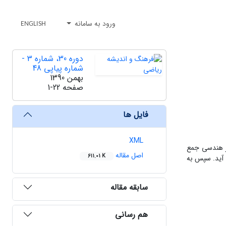
ورود به سامانه
ENGLISH
دوره 30، شماره 3 -
شماره پیاپی 48
بهمن 1390
صفحه
1-22
فایل ها
XML
یر هندسی جمع
اصل مقاله
611.01 K
 آید. سپس به
سابقه مقاله
هم رسانی