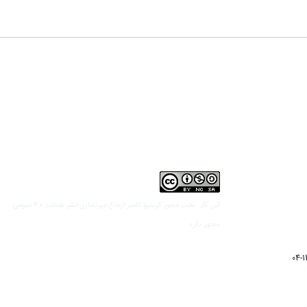
مجوز کریتیو کامنز ارجاع-غیرتجاری-نشر همانند 2.0 عمومی
این کار تحت
مجوز دارد.