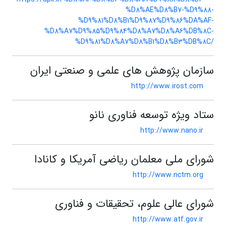
%D8%AE%D8%B7-%D9%88-
%D9%81%D8%B1%D9%87%D9%86%DA%AF-
%D8%A7%D9%85%D9%84%D8%A7%D8%A6%DB%8C-
%D9%81%D8%A7%D8%B1%D8%B3%DB%8C/
سازمان پژوهش های علمی و صنعتی ایران
http://www.irost.com
ستاد ویژه توسعه فناوری نانو
http://www.nano.ir
شورای ملی معلمان ریاضی آمریکا و کانادا
http://www.nctm.org
شورای عالی علوم، تحقیقات و فناوری
http://www.atf.gov.ir