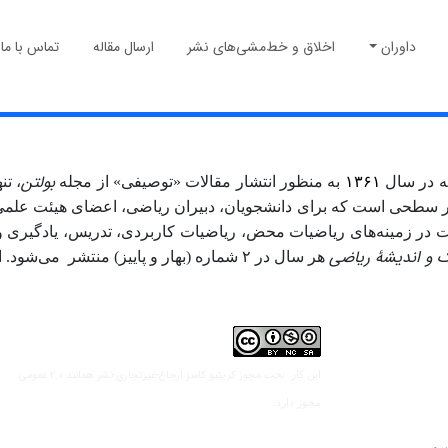
داوران
اخلاق و خط‌مشی‌های نشر
ارسال مقاله
تماس با ما
بولتن
ه در سال
۱۳۶۱
به منظور انتشار مقالات «توصیفی» از مجله
، ت
 سطحی است که برای دانشجویان، دبیران ریاضی، اعضای هیئت علمی گرو
ات در زمینه‌های ریاضیات محض، ریاضیات کاربردی، تدریس، یادگیری و
 و اندیشۀ ریاضی
هر سال در ۲ شماره (بهار و پاییز) منتشر می‌شود. این مجله عضو کمیتهٔ بین‌المللی اخلاق نشر (
مجوز کریتیو کامنز ارجاع-غیرتجاری-نشر همانند 2.0 عمومی
این کار تحت
مجوز دارد.