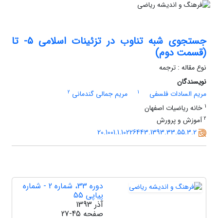
جستجوی شبه تناوب در تزئینات اسلامی ۵- تا
(قسمت دوم)
نوع مقاله : ترجمه
نویسندگان
2
1
مریم السادات فلسفی
مریم جمالی گندمانی
1
خانه ریاضیات اصفهان
2
آموزش و پرورش
20.1001.1.10226443.1393.33.55.3.2
دوره 33، شماره 2 - شماره
پیاپی 55
آذر 1393
صفحه
27-45