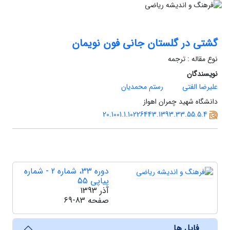
گشتی در گلستان جانی فون نویمان
نوع مقاله : ترجمه
نویسندگان
علیرضا الفتی
رستم محمدیان
دانشگاه شهید چمران اهواز
20.1001.1.10226443.1393.33.55.5.4
دوره 33، شماره 2 - شماره
پیاپی 55
آذر 1393
صفحه
69-83
فایل ها