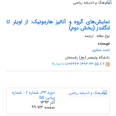
نمایش‌های گروه و آنالیز هارمونیک: از اویلر تا
لنگلندز (بخش دوم)
نوع مقاله : ترجمه
نویسنده
احمد صفاپور
دانشگاه ولیعصر (عج) رفسنجان
20.1001.1.10226443.1393.33.55.7.6
دوره 33، شماره 2 - شماره
پیاپی 55
آذر 1393
صفحه
99-123