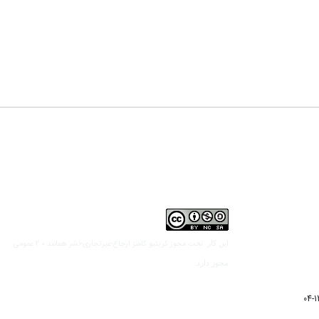
مجوز کریتیو کامنز ارجاع-غیرتجاری-نشر همانند 2.0 عمومی
این کار تحت
مجوز دارد.