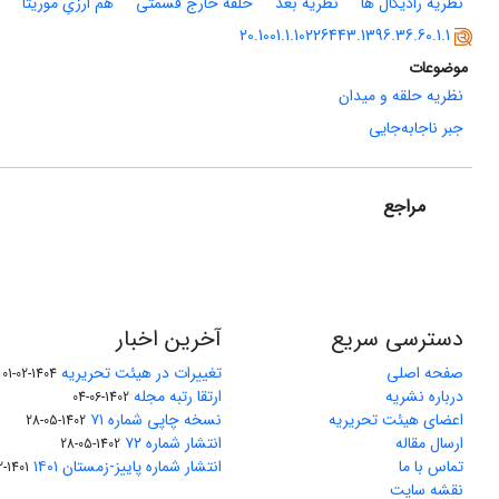
نظریۀ رادیکال ها
نظریۀ بعد
حلقۀ خارج قسمتی
هم ارزیِ موریتا
20.1001.1.10226443.1396.36.60.1.1
موضوعات
نظریه حلقه و میدان
جبر ناجابه‌جایی
مراجع
دسترسی سریع
آخرین اخبار
صفحه اصلی
تغییرات در هیئت تحریریه
1404-02-01
درباره نشریه
ارتقا رتبه مجله
1402-06-04
اعضای هیئت تحریریه
نسخه چاپی شماره ۷۱
1402-05-28
ارسال مقاله
انتشار شماره ۷۲
1402-05-28
تماس با ما
انتشار شماره پاییز-زمستان ۱۴۰۱
1401-12-04
نقشه سایت