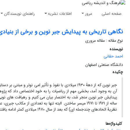
صفحه اصلی
مرور
اطلاعات نشریه
راهنمای نویسندگان
نگاهی تاریخی به پیدایش جبر نوین و برخی از بنیاد
نوع مقاله : مقاله مروری
نویسنده
احمد حقانی
دانشگاه صنعتی اصفهان
چکیده
جبر نوین که از دهۀ ١٩٣٠ میلادی با نفوذ و تأثیر امی نوت
آن به وجود آمد، بخشی مهم از ریاضیات را به خود اختصاص داد که پژوهش 
پیدایش جبر نوین منجر شد، به اختصار بیان می کنیم و رهیافت های نویی 
ساله از 1921 تا 1971 میسر ساختن. البته تنها به تعدادی از مک
نظریۀ اتحادهای چندجمله ای) که بعد از سال ١٩٧٠ میلادی کمتر ادامه یافتند، اشاره نکرده ایم.
کلیدواژه‌ها