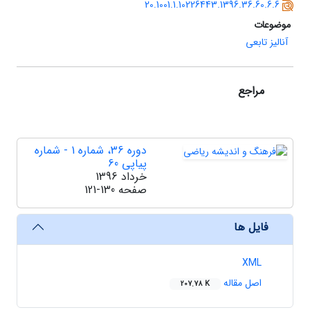
20.1001.1.10226443.1396.36.60.6.6
موضوعات
آنالیز تابعی
مراجع
دوره 36، شماره 1 - شماره
پیاپی 60
خرداد 1396
صفحه
121-130
فایل ها
XML
اصل مقاله
207.78 K