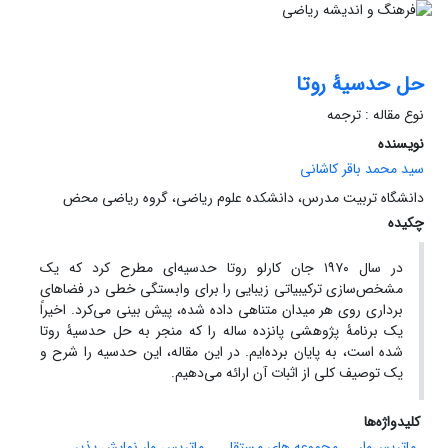
حل حدسیۀ روتا
نوع مقاله : ترجمه
نویسنده
سید محمد باقر کاشانی
دانشگاه تربیت مدرس، دانشکده علوم ریاضی، گروه ریاضی محض
چکیده
در سال ١٩٧٠ جان کارلو روتا حدسیه‌ای مطرح کرد که یک
مشخص‌سازی ترکیبیاتی زیبایی را برای وابستگی خطی در فضاهای
برداری روی هر میدان متناهی داده شده، پیش بینی می‌کرد. اخیراً
یک برنامۀ پژوهشی پانزده ساله را که منجر به حل حدسیۀ روتا
شده است، به پایان برده‌ایم. در این مقاله، این حدسیه را شرح و
یک توصیف کلی از اثبات آن ارائه می‌دهیم.
کلیدواژه‌ها
ماتریس‌وار
مجموعه های مستقل
ماتریس وار نمایش پذیر