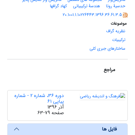
حدسیۀ روتا
هندسۀ ترکیبیاتی
کهاد گرافها
20.1001.1.10226443.1396.36.61.3.5
موضوعات
نظریه گراف
ترکیبیات
ساختارهای جبری کلی
مراجع
دوره 36، شماره 2 - شماره
پیاپی 61
آذر 1396
صفحه
63-79
فایل ها