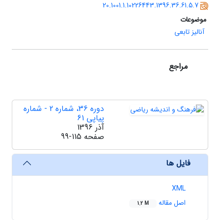
20.1001.1.10226443.1396.36.61.5.7
موضوعات
آنالیز تابعی
مراجع
دوره 36، شماره 2 - شماره
پیاپی 61
آذر 1396
صفحه
99-115
فایل ها
XML
اصل مقاله
1.2 M