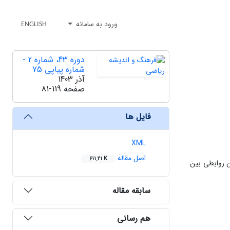
ورود به سامانه
ENGLISH
دوره 43، شماره 2 -
شماره پیاپی 75
آذر 1403
صفحه
81-119
فایل ها
XML
اصل مقاله
611.21 K
ن روابطی بین
سابقه مقاله
هم رسانی