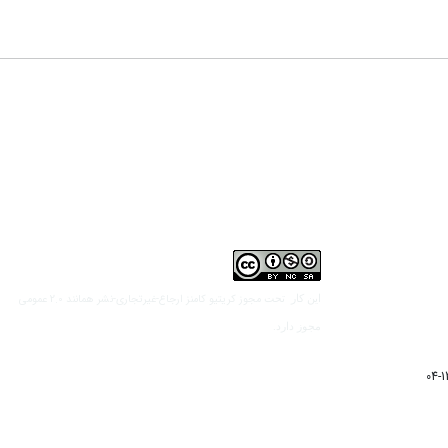
مجوز کریتیو کامنز ارجاع-غیرتجاری-نشر همانند 2.0 عمومی
این کار تحت
مجوز دارد.