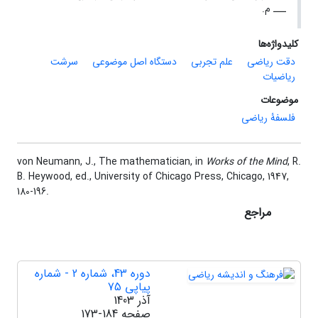
ـــ م.
کلیدواژه‌ها
دقت ریاضی
علم تجربی
دستگاه اصل موضوعی
سرشت
ریاضیات
موضوعات
فلسفۀ ریاضی
von Neumann, J., The mathematician, in
‎Works of the Mind
‎, R.
B. Heywood, ed., University of Chicago Press, Chicago, 1947,
180-196.
مراجع
دوره 43، شماره 2 - شماره
پیاپی 75
آذر 1403
صفحه
173-184