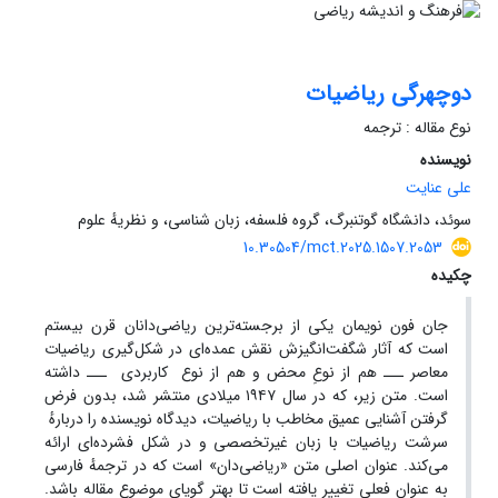
دوچهرگی ریاضیات
نوع مقاله : ترجمه
نویسنده
علی عنایت
سوئد‏‏، دانشگاه گوتنبرگ‏، گروه فلسفه، زبان شناسی، و نظریهٔ علوم
10.30504/mct.2025.1507.2053
چکیده
جان فون نویمان یکی از برجسته‏‌ترین ریاضی‌دانان قرن بیستم
است که آثار شگفت‌انگیزش نقش عمده‌ای در شکل‌گیری ریاضیات
معاصر ـــ هم از نوعِ محض و هم از نوع کاربردی ـــ داشته
است. متن زیر، که در سال ۱۹۴۷ میلادی منتشر شد، بدون فرض
گرفتن آشنایی عمیق مخاطب با ریاضیات‌، دیدگاه نویسنده را دربارهٔ
سرشت ریاضیات با زبان غیر‌تخصصی و در شکل فشرده‌ای ارائه
می‌کند. عنوان اصلی متن «ریاضی‌دان» است که در ترجمهٔ فارسی
به عنوان فعلی تغییر یافته است تا بهتر گویای موضوع مقاله باشد.