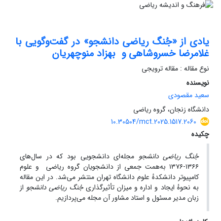
یادی از «جُنگ ریاضی دانشجو» در گفت‌وگویی با ‌
غلامرضا خسروشاهی و ‌ بهزاد منوچهریان
نوع مقاله : مقاله ترویجی
نویسنده
سعید مقصودی
دانشگاه زنجان، گروه ریاضی
10.30504/mct.2025.1517.2060
چکیده
جُنگ
ریاضی دانشجو
‎‎مجله‌ای دانشجویی بود که در سال‌های
۱۳۶۶-۱۳۷۶ به‌همت جمعی از دانشجویان گروه ریاضی ‏ و علوم
کامپیوتر دانشکدهٔ علوم دانشگاه تهران منتشر می‌شد. در این مقاله
به نحوهٔ ایجاد و اداره و میزان تأثیرگذاری
جُنگ ریاضی دانشجو
‎‎از
زبان مدیر مسئول و استاد مشاور آن ‎‏مجله می‌پردازیم.