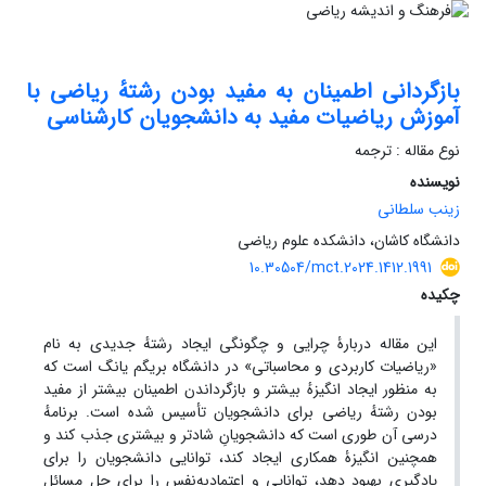
بازگردانی اطمینان به مفید بودن رشتهٔ ریاضی با
آموزش ریاضیات مفید به دانشجویان کارشناسی
نوع مقاله : ترجمه
نویسنده
زینب سلطانی
دانشگاه کاشان، دانشکده علوم ریاضی
10.30504/mct.2024.1412.1991
چکیده
این مقاله دربارۀ چرایی و چگونگی ایجاد رشتهٔ جدیدی به نام
«ریاضیات کاربردی و محاسباتی» در دانشگاه بریگم یانگ است که
به منظور ایجاد انگیزهٔ بیشتر و بازگرداندن اطمینان بیشتر از مفید
بودن رشتهٔ ریاضی برای دانشجویان تأسیس شده است. برنامهٔ
درسی آن طوری است که دانشجویانِ شادتر و بیشتری جذب ‌کند و
همچنین انگیزۀ همکاری ایجاد ‌کند، توانایی دانشجویان را برای
یادگیری بهبود ‌دهد، توانایی و اعتمادبه‌نفس را برای حل مسائل