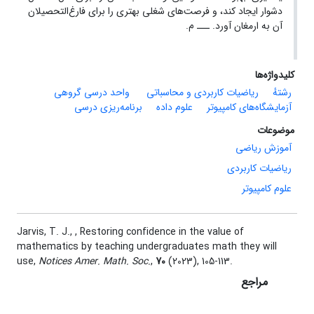
دشوار ایجاد ‌کند، و فرصت‌های شغلی بهتری را برای فارغ‌التحصیلان
آن به ارمغان ‌آورد.‎ ـــ م.
کلیدواژه‌ها
رشتهٔ
ریاضیات کاربردی و محاسباتی
‌ واحد درسی گروهی
آزمایشگاه‌های کامپیوتر
علوم داده
برنامه‌ریزی درسی
موضوعات
آموزش ریاضی
ریاضیات کاربردی
علوم کامپیوتر
Jarvis, T. J., ‎, Restoring confidence in the value of
mathematics by teaching undergraduates math they will
use‎,
Notices Amer. Math. Soc.
,
70
(2023)‎, ‎105-113.
مراجع