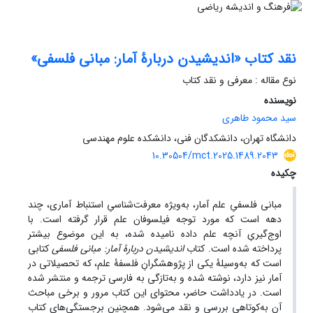
نقد کتاب «اندیشیدن دربارۀ آمار: مبانی فلسفی»
نوع مقاله : معرفی و نقد کتاب
نویسنده
سید محمود طاهری
دانشگاه تهران، دانشکدگان فنی، دانشکده علوم مهندسی
10.30504/mct.2025.1489.2043
چکیده
مبانی فلسفیِ علم آمار، به‌ویژه معرفت‌شناسیِ استنباط آماری، چند
دهه است که مورد توجه فیلسوفان علم قرار گرفته است. با
اوج‌گیریِ آنچه علم داده نامیده شده، به این موضوع بیشتر
پرداخته شده است. کتاب
اندیشیدن دربارۀ آمار: مبانی فلسفی
کتابی
است که به‌وسیلۀ یکی از پژوهشگرانِ فلسفۀ علم، که تحصیلاتی در
آمار نیز دارد، نوشته شده و به‌تازگی به فارسی ترجمه و منتشر شده
است. در یادداشت حاضر، محتوای این کتاب مرور و برخی مباحث
آن به‌کوتاهی بررسی و نقد می‌شود. همچنین برجستگی‌های کتاب