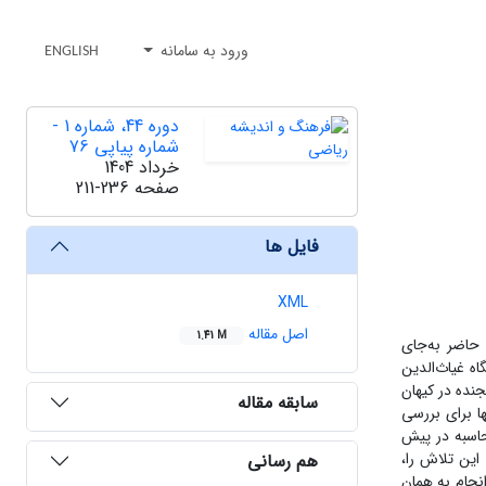
ورود به سامانه
ENGLISH
دوره 44، شماره 1 -
شماره پیاپی 76
خرداد 1404
صفحه
211-236
فایل ها
XML
اصل مقاله
1.41 M
 حاضر به‌جای
اه غیاث‌الدین
جنده در کیهان
سابقه مقاله
ا برای بررسی
حاسبه در پیش
این تلاش را،
هم رسانی
انجام به همان