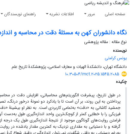
صفحه اصلی
مرور
اطلاعات نشریه
راهنمای نویسندگان
نگاه دانشوران کهن به مسئلهٔ دقت در محاسبه و اندازه
نوع مقاله : مقاله پژوهشی
نویسنده
یونس کرامتی
دانشگاه تهران، دانشکدۀ الهیات و معارف اسلامی، پژوهشکدۀ تاریخ علم
10.30504/mct.2025.1545.2085
چکیده
در طول تاریخ، پیشرفت الگوریتم‌های محاسباتی، افزایش دقت در محاسبه،
پرداختن به این روند، بر آن است تا با یادکردِ دو نمونۀ درخورِ درنگ، ت
جمشید کاشانی به ‎«دقت»‎ به‌تمامی کاربردی است. به نظر او بیشینۀ ‎»‎دقت مورد نیاز‎«‎ در محاسبۀ عدد ‎
فیزیکی را با خطایی کمتر از کوچک‌ترین واحد اندازه‌گیری طول به‌‌دست 
فرامتن روایت‌های گوناگون موجود از نتیجۀ اندازه‌گیری طول یک درجه از 
گرفته و با دستیابی به مقداری نزدیک به کمترین مقدار یادشده در روایت
به‌رغم دستیابی به دقتی شگفت، نمی‌توان اندازه‌گیری دقیق شعاع کرۀ زمین