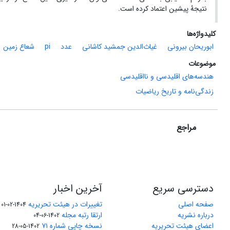
نتیجۀ پیشین اعتماد کرده ‌است.
کلیدواژه‌ها
ابوریحان بیرونی
غیاث‌الدین جمشید کاشانی
عدد
pi
شعاع زمین
موضوعات
هندسه‌های اقلیدسی و نااقلیدسی
زندگی‌نامه و تاریخ ریاضیات
مراجع
دسترسی سریع
آخرین اخبار
صفحه اصلی
تغییرات در هیئت تحریریه
1404-02-01
درباره نشریه
ارتقا رتبه مجله
1402-06-04
اعضای هیئت تحریریه
نسخه چاپی شماره ۷۱
1402-05-28