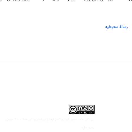
رسالهٔ محیطیه
مجوز کریتیو کامنز ارجاع-غیرتجاری-نشر همانند 2.0 عمومی
این کار تحت
مجوز دارد.