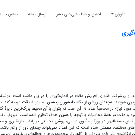
داوران
اخلاق و خط‌مشی‌های نشر
ارسال مقاله
تماس با ما
‌گیری
 و پیشرفت فنّاوری افزایش دقت در اندازه‌گیری را در ‌پی داشته است. نوشتهٔ
صویری هرچند نه‌چندان روشن از نگاه دانشوران پیشین به مقولۀ دقت عرضه کند. نگ
π
‎ آن است که بتوان با آن محیط بزرگ‌ترین دایرۀ گن
آورد و دقت در همۀ محاسبات با توجه با همین هدف تنظیم شده ‌است. بیرونی، تنه
کمان نصف‌النهار در روزگار مأمون عباسی، روشی تخمینی بر پایۀ اندازه‌گیری و م
‌های مختلف، مطمئن شده ‌است که این اعداد نمی‌تواند چندان دور از واقع باشد. 
 انگاشت؛ زیرا خودِ بیرونی با آگاهی از محدودیت‌ها و خطاهای بی‌تردیدِ آن، سر