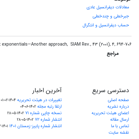
معادلات دیفرانسیل عادی
جبرخطی و چندخطی
حساب دیفرانسیل و انتگرال
atrix exponentials—Another approach, ‎ SIAM Rev., 43 (2001), 4, 694-706.
مراجع
دسترسی سریع
آخرین اخبار
صفحه اصلی
تغییرات در هیئت تحریریه
1404-02-01
درباره نشریه
ارتقا رتبه مجله
1402-06-04
اعضای هیئت تحریریه
نسخه چاپی شماره ۷۱
1402-05-28
ارسال مقاله
انتشار شماره ۷۲
1402-05-28
تماس با ما
انتشار شماره پاییز-زمستان ۱۴۰۱
1401-12-04
نقشه سایت