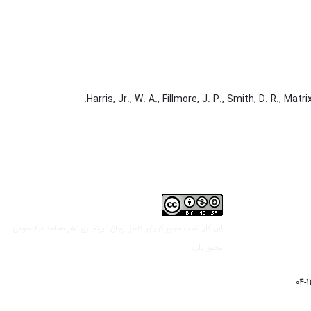
Harris, Jr., ‎W.‎ A., Fillmore, J. P., Smith, D. R., M
مجوز کریتیو کامنز ارجاع-غیرتجاری-نشر همانند 2.0 عمومی
این کار تحت
مجوز دارد.