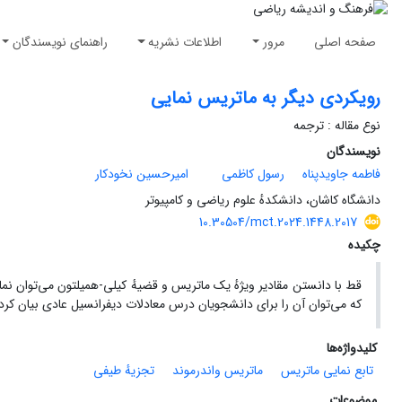
صفحه اصلی
مرور
اطلاعات نشریه
راهنمای نویسندگان
رویکردی دیگر به ماتریس نمایی
نوع مقاله : ترجمه
نویسندگان
فاطمه جاویدپناه
رسول کاظمی
امیرحسین نخودکار
دانشگاه کاشان، دانشکدهٔ علوم ریاضی و کامپیوتر
10.30504/mct.2024.1448.2017
چکیده
قط با دانستن مقادیر ویژهٔ یک ماتریس و قضیهٔ کیلی‌-همیلتون می‌توان ن
که می‌توان آن را برای دانشجویان درس معادلات دیفرانسیل عادی بیان کرد.
کلیدواژه‌ها
تابع نمایی ماتریس
ماتریس واندرموند
تجزیهٔ طیفی
موضوعات