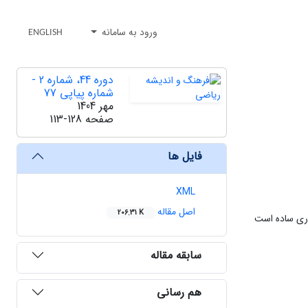
ورود به سامانه
ENGLISH
دوره 44، شماره 2 -
شماره پیاپی 77
مهر 1404
صفحه
113-128
فایل ها
XML
اصل مقاله
206.31 K
دری ساده است
سابقه مقاله
هم رسانی