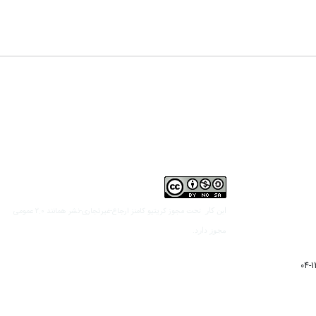
مجوز کریتیو کامنز ارجاع-غیرتجاری-نشر همانند 2.0 عمومی
این کار تحت
مجوز دارد.