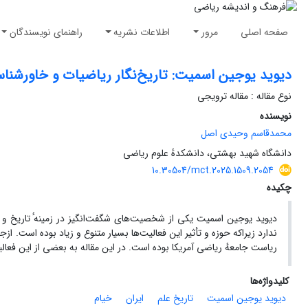
صفحه اصلی
مرور
اطلاعات نشریه
راهنمای نویسندگان
دیوید یوجین اسمیت: تاریخ‌نگار ریاضیات و خاورشنا
نوع مقاله : مقاله ترویجی
نویسنده
محمد‌قاسم وحیدی‌ اصل
دانشگاه شهید بهشتی، دانشکدهٔ علوم ریاضی
10.30504/mct.2025.1509.2054
چکیده
دیوید یوجین ا
ندارد زیراکه حوزه و تأثیر این فعالیت‌ها بسیار متنوع و زیاد بوده است. ازج
ریاست ‎‏جامعهٔ ریاضی آمریکا بوده است. در این مقاله به بعضی از این فعالیت‌ها اشاره می‌کنیم و علاقهٔ او به ایرانیان و به‌ویژه خیام را مورد توجه قرار می‌دهیم.
کلیدواژه‌ها
دیوید یوجین اسمیت
تاریخ علم
ایران
خیام