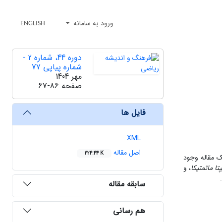
ورود به سامانه
ENGLISH
دوره 44، شماره 2 -
شماره پیاپی 77
مهر 1404
صفحه
67-86
فایل ها
XML
اصل مقاله
224.44 K
 او در یک مقاله وجود
تا ماتمتیکا
، و
سابقه مقاله
هم رسانی