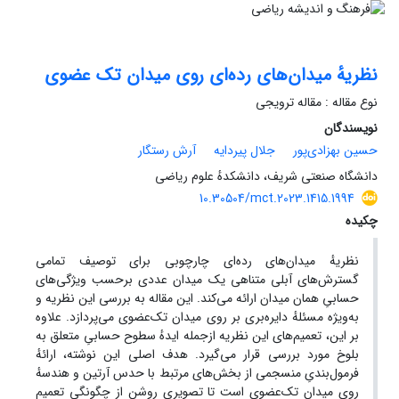
نظریهٔ میدان‌های رده‌ای روی میدان‌ تک عضوی
نوع مقاله : مقاله ترویجی
نویسندگان
حسین بهزادی‌پور
جلال پیردایه
آرش رستگار
دانشگاه صنعتی شریف، دانشکدهٔ علوم ریاضی
10.30504/mct.2023.1415.1994
چکیده
نظریهٔ میدان‌های رده‌ای چارچوبی برای توصیف تمامی
گسترش‌‌های آبلی متناهی یک میدان عددی برحسب ویژگی‌های
حسابیِ همان میدان ارائه می‌کند. این مقاله به بررسی این نظریه و
به‌ویژه مسئلهٔ دایره‌بری بر روی میدان تک‌عضوی می‌پردازد. علاوه
بر این، تعمیم‌های این نظریه ازجمله ایدهٔ سطوح حسابیِ متعلق به
بلوخ مورد بررسی قرار می‌گیرد. هدف اصلی این نوشته، ارائهٔ
فرمول‌بندیِ منسجمی از بخش‌های مرتبط با حدس آرتین و هندسهٔ
روی میدان تک‌عضوی است تا تصویری روشن از چگونگی تعمیم