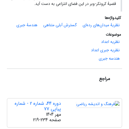
قضیهٔ کرونکر-وبر در این فضای انتزاعی به دست آید.
کلیدواژه‌ها
نظریهٔ میدان‌های رده‌ای
گسترش آبلی متناهی
هندسهٔ جبری
موضوعات
نظریه اعداد
نظریه جبری اعداد
هندسه جبری
مراجع
دوره 44، شماره 2 - شماره
پیاپی 77
مهر 1404
صفحه
219-234