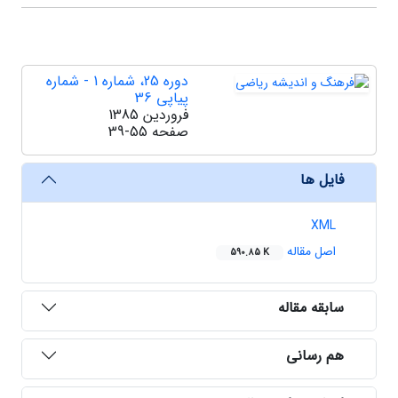
دوره 25، شماره 1 - شماره
پیاپی 36
فروردین 1385
صفحه
39-55
فایل ها
XML
اصل مقاله
590.85 K
سابقه مقاله
هم رسانی