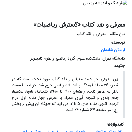
معرفی و نقد کتاب «گسترش ریاضیات»
نوع مقاله : معرفی و نقد کتاب
نویسنده
ارسلان شادمان
دانشگاه تهران، دانشکده علوم، گروه ریاضی و علوم کامپیوتر
چکیده
این معرفی، در ادامه معرفی و نقد کتاب مورد بحث است که در
شماره 26 مجله فرهنگ و اندیشه ریاضی درج شد. در آنجا قسمت
ناظر به ظاهر کتاب، راهنمای 1900 تا 1950، کتابنامه، نامها، عکسها،
جمع بندی و نتیجه گیری همراه با معرفی چهار مقاله اول درج
گردید. اکنون مقاله های 5 تا 12 می آید که جایگاه آن پیش از بخش
(ج) در صفحه 63 شماره 26 است.
کلیدواژه‌ها
نظریه توابع تحلیلی
خمهای جبری
تابع زتا
حرکت براونی