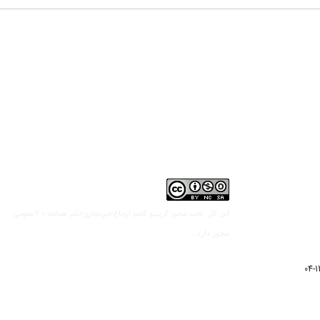
مجوز کریتیو کامنز ارجاع-غیرتجاری-نشر همانند 2.0 عمومی
این کار تحت
مجوز دارد.