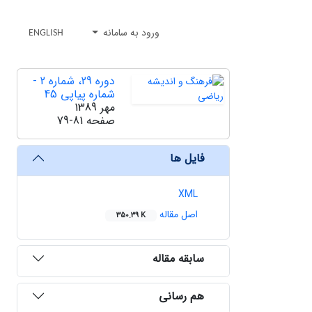
ورود به سامانه
ENGLISH
دوره 29، شماره 2 -
شماره پیاپی 45
مهر 1389
صفحه
79-81
فایل ها
XML
اصل مقاله
350.39 K
سابقه مقاله
هم رسانی