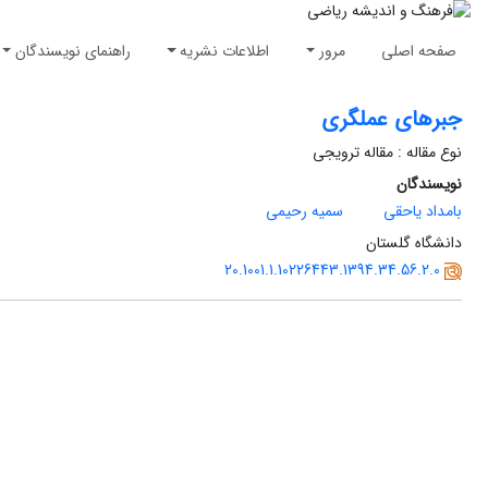
صفحه اصلی
مرور
اطلاعات نشریه
راهنمای نویسندگان
جبرهای عملگری
نوع مقاله : مقاله ترویجی
نویسندگان
بامداد یاحقی
سمیه رحیمی
دانشگاه گلستان
20.1001.1.10226443.1394.34.56.2.0