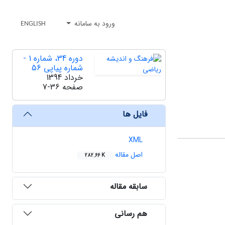
ورود به سامانه
ENGLISH
دوره 34، شماره 1 -
شماره پیاپی 56
خرداد 1394
صفحه
7-36
فایل ها
XML
اصل مقاله
282.66 K
سابقه مقاله
هم رسانی