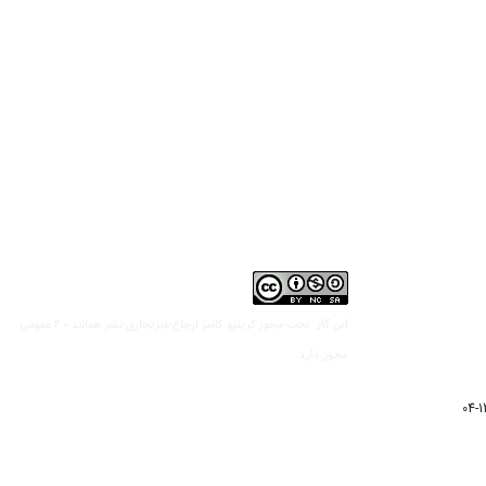
مجوز کریتیو کامنز ارجاع-غیرتجاری-نشر همانند 2.0 عمومی
این کار تحت
مجوز دارد.