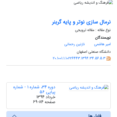
نرمال سازی نوتر و پایه گربنر
نوع مقاله : مقاله ترویجی
نویسندگان
امیر هاشمی
نازنین رحمانی
دانشگاه صنعتی اصفهان
20.1001.1.10226443.1394.34.56.5.3
دوره 34، شماره 1 - شماره
پیاپی 56
خرداد 1394
صفحه
69-84
فایل ها