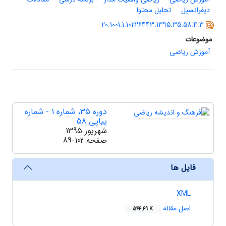
دیفرانسیل
تحلیل محتوا
20.1001.1.10226443.1395.35.58.4.3
موضوعات
آموزش ریاضی
دوره 35، شماره 1 - شماره
پیاپی 58
شهریور 1395
صفحه
89-102
فایل ها
XML
اصل مقاله
544.49 K