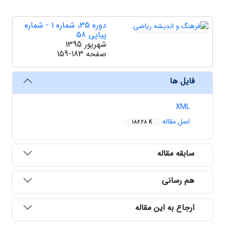
دوره 35، شماره 1 - شماره
پیاپی 58
شهریور 1395
صفحه
159-183
فایل ها
XML
اصل مقاله
186.28 K
سابقه مقاله
هم رسانی
ارجاع به این مقاله