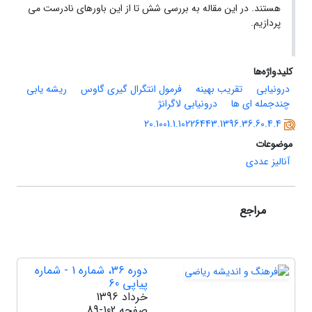
هستند. در این مقاله به بررسی شش تا از این باورهای نادرست می
پردازیم.
کلیدواژه‌ها
درونیابی
تقریب بهینه
فرمول انتگرال گیری گاوس
ریشه یابی
چندجمله ای ها
درونیابی لاگرانژ
20.1001.1.10226443.1396.36.60.4.4
موضوعات
آنالیز عددی
مراجع
دوره 36، شماره 1 - شماره
پیاپی 60
خرداد 1396
صفحه
89-102