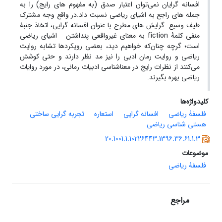
افسانه گرایان نمی‌توان اعتبار صدق (به مفهوم های رایج) را به
جمله های راجع به اشیای ریاضی نسبت داد.در واقع وجه مشترک
طیف وسیع گرایش های مطرح با عنوان افسانه گرایی، اتخاذ جنبۀ
منفی کلمۀ fiction به معنای غیرواقعی پنداشتن اشیای ریاضی
است؛ گرچه چنان‌که خواهیم دید، بعضی رویکردها تشابه روایت
ریاضی و روایت رمان ادبی را نیز مد نظر دارند و حتی کوشش
می‌کنند از نظرات رایج در معناشناسی ادبیات رمانی، در مورد روایات
ریاضی بهره بگیرند.
کلیدواژه‌ها
فلسفۀ ریاضی
افسانه گرایی
استعاره
تجربه گرایی ساختی
هستی شناسی ریاضی
20.1001.1.10226443.1396.36.61.1.3
موضوعات
فلسفۀ ریاضی
مراجع