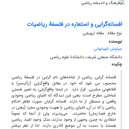
افسانه‌گرایی و استعاره در فلسفۀ ریاضیات
نوع مقاله : مقاله ترویجی
نویسنده
سیاوش شهشهانی
دانشگاه صنعتی شریف، دانشکدۀ علوم ریاضی
چکیده
افسانه گرایی ریاضی از شاخه‌های نام گرایی در فلسفۀ ریاضی
محسوب می شود که خود در مقابل واقع‌گرایی (رآلیسم) یا
افلاطونی مشربی قرار دارد. در اینجا واقع‌گرایی به تعبیر هستی
شناختی مطرح است، یعنی این دیدگاه که اشیای ریاضی وجودی
واقعی و مستقل از ما دارند. افسانه گرایان صورت ظاهرِ احکام
ریاضی را که در آن، اشیای ریاضی با هویت وجودیِ مجرد (یعنی در
خارج فضا-زمان) حاضرند، می‌پذیرند ولی از آنجا که عموماً
اعتقادی به چنین وجهی از وجود ندارند، منکر وجود اشیاء ریاضی
هستند یا نسبت به آن موضع لا‌ادری دارند. لذا از نظر بیشترِ