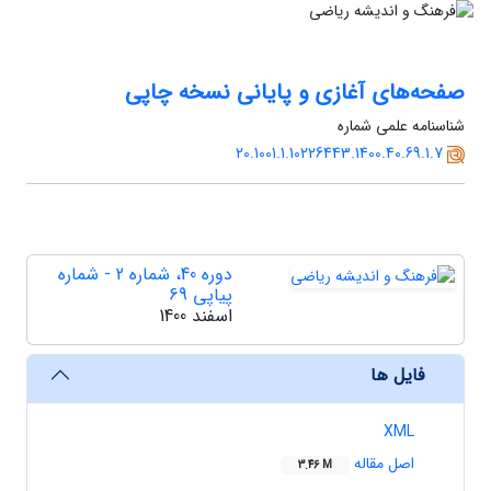
صفحه‌های آغازی و پایانی نسخه چاپی
شناسنامه علمی شماره
20.1001.1.10226443.1400.40.69.1.7
دوره 40، شماره 2 - شماره
پیاپی 69
اسفند 1400
فایل ها
XML
اصل مقاله
3.46 M