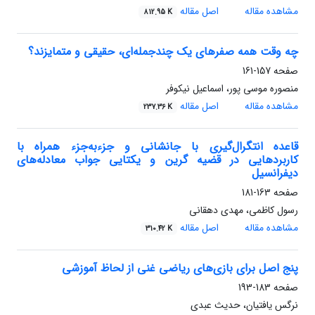
مشاهده مقاله
اصل مقاله
812.95 K
چه وقت همه صفر‌های یک چندجمله‌ای، حقیقی و متمایزند؟
صفحه
157-161
منصوره موسی پور، اسماعیل نیکوفر
مشاهده مقاله
اصل مقاله
237.36 K
قاعده انتگرال‌گیری با جانشانی و جزء‌به‌جزء همراه با
کاربردهایی در قضیه گرین و یکتایی جواب معادله‌های
دیفرانسیل
صفحه
163-181
رسول کاظمی، مهدی دهقانی
مشاهده مقاله
اصل مقاله
310.42 K
پنج اصل برای بازی‌های ریاضی غنی از لحاظ آموزشی
صفحه
183-193
نرگس یافتیان، حدیث عبدی