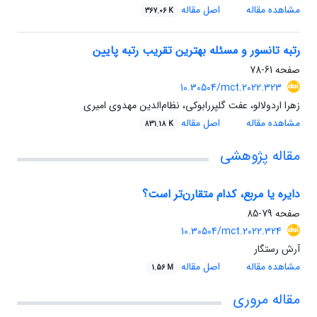
مشاهده مقاله
اصل مقاله
367.06 K
رتبه تانسور و مسئله بهترین تقریب رتبه پایین
صفحه
61-78
10.30504/mct.2022.323
زهرا اردولالو، عفت گلپررابوکی، نظام‌الدین مهدوی امیری
مشاهده مقاله
اصل مقاله
831.18 K
مقاله پژوهشی
دایره یا مربع، کدام متقارن‌تر است؟
صفحه
79-85
10.30504/mct.2022.324
آرش رستگار
مشاهده مقاله
اصل مقاله
1.56 M
مقاله مروری