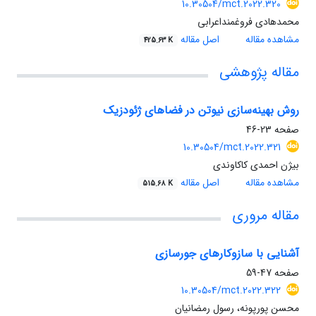
10.30504/mct.2022.320
محمدهادی فروغمنداعرابی
مشاهده مقاله
اصل مقاله
425.63 K
مقاله پژوهشی
روش بهینه‌سازی نیوتن در فضاهای ژئودزیک
صفحه
23-46
10.30504/mct.2022.321
بیژن احمدی کاکاوندی
مشاهده مقاله
اصل مقاله
515.68 K
مقاله مروری
آشنایی با سازوکار‌های جورسازی
صفحه
47-59
10.30504/mct.2022.322
محسن پورپونه، رسول رمضانیان