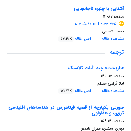
آشنایی با چنبره ناجابجایی
صفحه
87-111
10.30504/mct.2022.325
محمد شفیعی
مشاهده مقاله
اصل مقاله
571.41 K
ترجمه
«بازپخت» چند اثبات کلاسیک
صفحه
113-140
لیلا گرامی معظم
مشاهده مقاله
اصل مقاله
931.67 K
صورتی یکپارچه از قضیه فیثاغورس در هندسه‌های اقلیدسی،
کروی، و هذلولوی
صفحه
141-156
مهران امینیان، مهران نامجو