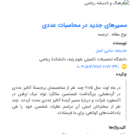
مسیرهای جدید در محاسبات عددی
نوع مقاله : ترجمه
نویسنده
خدیجه ندایی اصل
دانشگاه تحصیلات تکمیلی علوم پایه، دانشکدهٔ ریاضی
10.30504/mct.2022.340
چکیده
در ماه اوت سال ‎۲۰۱۵‎ چند نفر از متخصصان برجستۀ آنالیز عددی
در گردهمایی بزرگداشت شصتمین سالگرد تولد نیک ترِفتِن در
آکسفورد شرکت و دربارهٔ مسیر آیندۀ آنالیز عددی بحث کردند. چند
نفر از سخنرانان اصلی آن مراسم نظرات شخصی خود را طی
یادداشت‌های کوتاهی برای ما فرستادند.
کلیدواژه‌ها