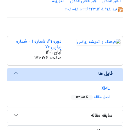
آنالیز عددی
جبر خطی عددی
الگوریتم
20.1001.1.10226443.1401.41.1.11.8
دوره 41، شماره 1 - شماره
پیاپی 70
آبان 1401
صفحه
171-176
فایل ها
XML
اصل مقاله
143.85 K
سابقه مقاله