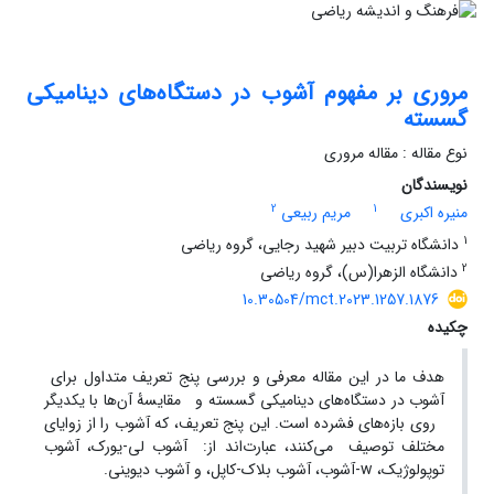
مروری بر مفهوم آشوب در دستگاه‌های دینامیکی
گسسته
نوع مقاله : مقاله مروری
نویسندگان
2
1
منیره اکبری
مریم ربیعی
1
دانشگاه تربیت دبیر شهید رجایی، گروه ریاضی
2
دانشگاه الزهرا(س)، گروه ریاضی
10.30504/mct.2023.1257.1876
چکیده
هدف ما در این مقاله معرفی و بررسی پنج تعریف متداول برای
آشوب در دستگاه‌های دینامیکی گسسته و مقایسۀ آن‌ها با یکدیگر
روی بازه‌های فشرده است. این پنج تعریف، که آشوب را از زوایای
مختلف توصیف می‌کنند، عبارت‌‌اند از: آشوب لی-یورک، آشوب
توپولوژیک، w-آشوب، آشوب بلاک-کاپل، و آشوب دیوینی.