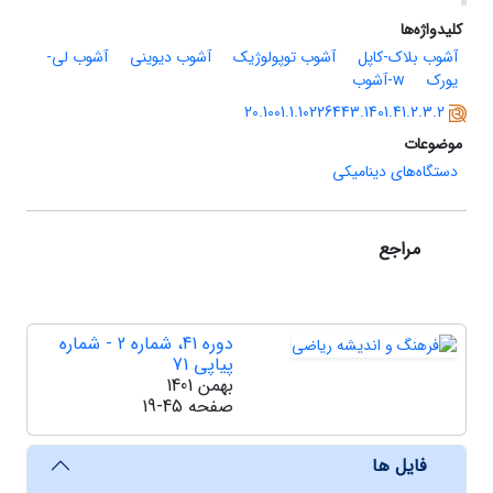
کلیدواژه‌ها
آشوب بلاک-کاپل
آشوب توپولوژیک
آشوب دیوینی
آشوب لی-
یورک
w-آشوب
20.1001.1.10226443.1401.41.2.3.2
موضوعات
دستگاه‌های دینامیکی
مراجع
دوره 41، شماره 2 - شماره
پیاپی 71
بهمن 1401
صفحه
19-45
فایل ها