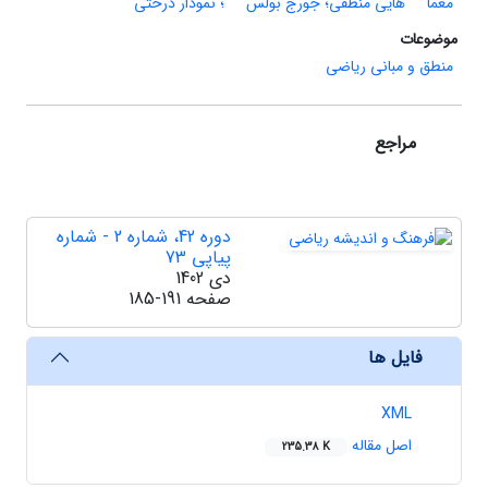
معما
هایی منطقی؛ جورج بولس
؛ نمودار درختی
موضوعات
منطق و مبانی ریاضی
مراجع
دوره 42، شماره 2 - شماره
پیاپی 73
دی 1402
صفحه
185-191
فایل ها
XML
اصل مقاله
235.38 K