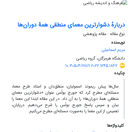
دربارهٔ دشوارترین معمای منطقی همۀ دوران‌ها
نوع مقاله : مقاله پژوهشی
نویسنده
مریم اسماعیلی
دانشگاه هرمزگان، گروه ریاضی
10.30504/mct.2022.1245.1867
چکیده
سال‌ها پیش ریموند اسمو‎‏لیان، منطق‌دان و استاد طرحِ معما،
مسئله‌ای مطرح کرد که جورج بولُس عنوان ‎«‎دشوارترین معمای
منطقی همهٔ دوران‌ها‎»‎ را به آن داد. در این مقاله ابتدا این معما را
بیان و سپس پاسخ جورج بولُس را شرح می‌دهیم. درپایان‏،
تعمیمی از این معما را به‌صورت مسئله‌ای مطرح می‌‌کنیم.
کلیدواژه‌ها