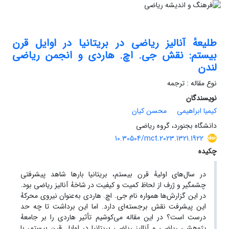
طلیعهٔ آنالیز ریاضی در بریتانیا در اوایل قرن
بیستم: نقش جی. اچ. هاردی و انجمن ریاضی
لندن
نوع مقاله : ترجمه
نویسندگان
کیمیا ابراهیمی
محسن کیان
دانشگاه بجنورد، گروه ریاضی
10.30504/mct.2023.1321.1922
چکیده
در سال‌های اولیهٔ قرن بیستم، بریتانیا بارها شاهد پیشرفتی
چشمگیر و ژرف از لحاظ کمیت و کیفیت در شاخهٔ آنالیز ریاضی بود.
در این گزارش‌ها همواره نام جی. اچ. هاردی به‌عنوان نیروی محرکهٔ
این پیشرفت نقش برجسته‌ای دارد. اما این برداشت تا چه حد
درست است؟ در این مقاله می‌کوشیم تأثیر هاردی را بر جامعهٔ
پژوهشی ریاضی و آنالیز ریاضی بریتانیا در اوایل قرن بیستم، با