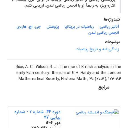
اشاره ویژه به رابطهٔ او با انجمن ریاضی لندن، ارزیابی کنیم.
کلیدواژه‌ها
آنالیز ریاضی
ریاضیات در بریتانیا
پژوهش
جی. اچ. هاردی
انجمن ریاضی لندن
موضوعات
زندگی‌نامه و تاریخ ریاضیات
Rice‎, ‎A‎. ‎C.‎, ‎Wilson‎, ‎R‎. ‎J.‎, ‎The rise of British analysis in the
early 20th century‎:‎ the role of G.H‎. ‎Hardy and the London
Mathematical Society‎, Historia Math., 30 (2003)‎, ‎173-194.
مراجع
دوره 44، شماره 2 - شماره
پیاپی 77
مهر 1404