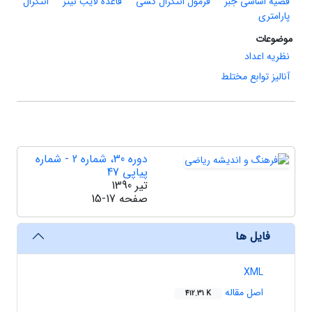
قضیه اساسی جبر
فرمول انتگرال کشی
قاعده لایب نیتز
انتگرال
پارامتری
موضوعات
نظریه اعداد
آنالیز توابع مختلط
دوره 30، شماره 2 - شماره
پیاپی 47
تیر 1390
صفحه
15-17
فایل ها
XML
اصل مقاله
412.31 K