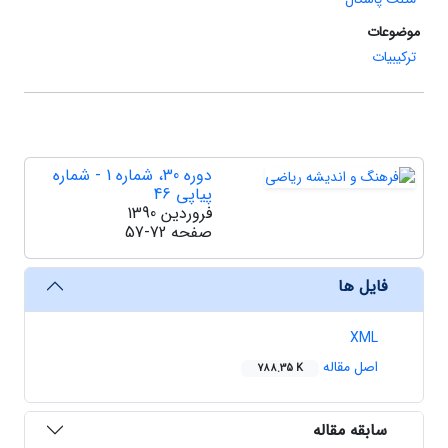
موضوعات
ترکیبیات
دوره 30، شماره 1 - شماره
پیاپی 46
فروردین 1390
صفحه
57-72
فایل ها
XML
اصل مقاله
788.35 K
سابقه مقاله